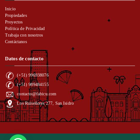
Inicio
Propiedades
Proyectos
Política de Privacidad
Trabaja con nosotros
Contáctanos
Datos de contacto
(+51) 996938076
(+51) 989484155
contacto@fabicu.com
Los Ruiseñores 277, San Isidro