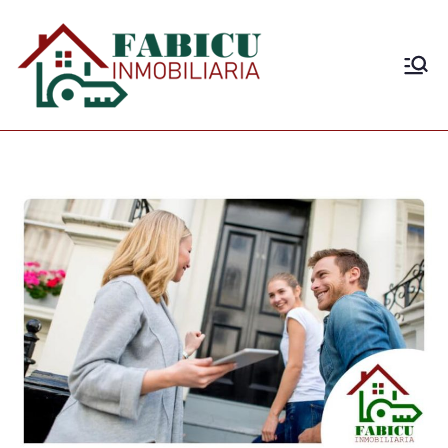
Agencia de Intermediación
Fabicu Inmobiliaria
Inmobiliaria