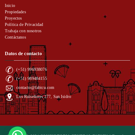
Inicio
Propiedades
Proyectos
Política de Privacidad
Trabaja con nosotros
Contáctanos
Datos de contacto
(+51) 996938076
(+51) 989484155
contacto@fabicu.com
Los Ruiseñores 277, San Isidro